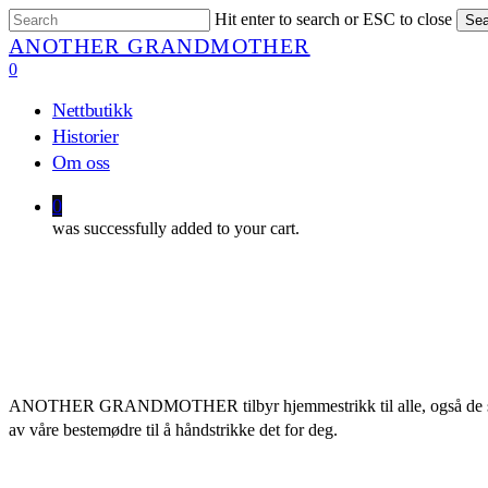
Skip
Hit enter to search or ESC to close
Sea
to
Close
ANOTHER GRANDMOTHER
main
Search
0
content
Menu
Nettbutikk
Historier
Om oss
0
was successfully added to your cart.
ANOTHER GRANDMOTHER tilbyr hjemmestrikk til alle, også de som ikk
av våre bestemødre til å håndstrikke det for deg.