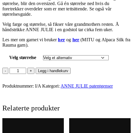
størrelse, blir den oversized. Gå én størrelse ned hvis du
foretrekker overdeler som er mer tettsittende. Se også vår
størrelsesguide.
Velg farge og størrelse, så fikser våre grandmothers resten. Å
håndstrikke ANNE JULIE i en godstol tar cirka fem uker.
Les mer om garnet vi bruker
her
og
her
(MITU og Alpaca Silk fra
Rauma garn).
Velg størrelse
ANNE
Legg i handlekurv
JULIE
islatte
Produktnummer:
antall
I/A
Kategori:
ANNE JULIE patentgenser
Relaterte produkter