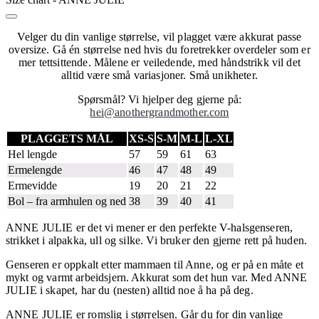
Velger du din vanlige størrelse, vil plagget være akkurat passe
oversize. Gå én størrelse ned hvis du foretrekker overdeler som er
mer tettsittende. Målene er veiledende, med håndstrikk vil det
alltid være små variasjoner. Små unikheter.
Spørsmål? Vi hjelper deg gjerne på:
hei@anothergrandmother.com
PLAGGETS MÅL
XS-S
S-M
M-L
L-XL
Hel lengde
57
59
61
63
Ermelengde
46
47
48
49
Ermevidde
19
20
21
22
Bol – fra armhulen og ned
38
39
40
41
ANNE JULIE er det vi mener er den perfekte V-halsgenseren,
strikket i alpakka, ull og silke. Vi bruker den gjerne rett på huden.
Genseren er oppkalt etter mammaen til Anne, og er på en måte et
mykt og varmt arbeidsjern. Akkurat som det hun var. Med ANNE
JULIE i skapet, har du (nesten) alltid noe å ha på deg.
ANNE JULIE er romslig i størrelsen. Går du for din vanlige