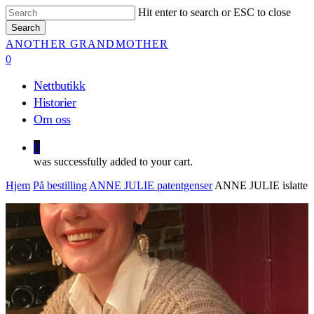
Skip
Hit enter to search or ESC to close
to
Search
main
Close
ANOTHER GRANDMOTHER
content
Search
0
Menu
Nettbutikk
Historier
Om oss
0
was successfully added to your cart.
Hjem
På bestilling
ANNE JULIE patentgenser
ANNE JULIE islatte