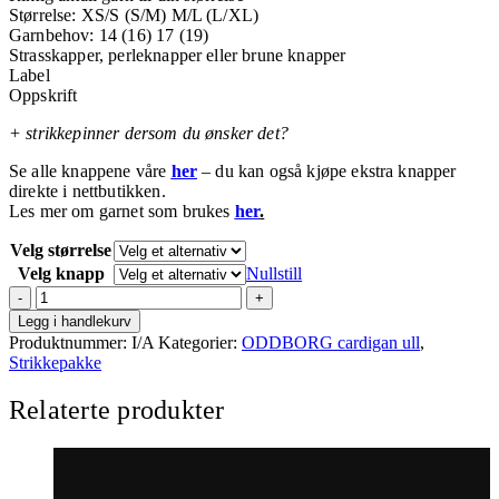
Størrelse: XS/S (S/M) M/L (L/XL)
Garnbehov: 14 (16) 17 (19)
Strasskapper, perleknapper eller brune knapper
Label
Oppskrift
+ strikkepinner dersom du ønsker det?
Se alle knappene våre
her
– du kan også kjøpe ekstra knapper
direkte i nettbutikken.
Les mer om garnet som brukes
her
.
Velg størrelse
Velg knapp
Nullstill
Strikkepakke
ODDBORG
Legg i handlekurv
salvie
Produktnummer:
I/A
Kategorier:
ODDBORG cardigan ull
,
(vams)
Strikkepakke
antall
Relaterte produkter