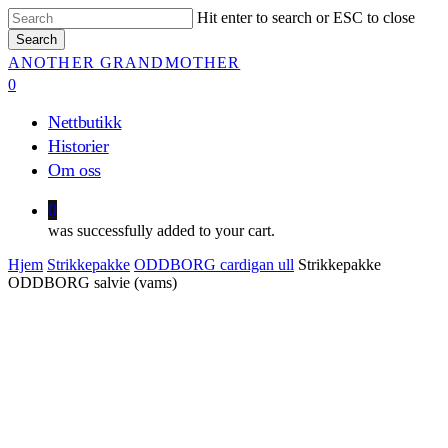
Skip
Hit enter to search or ESC to close
to
Search
main
Close
ANOTHER GRANDMOTHER
content
Search
0
Menu
Nettbutikk
Historier
Om oss
0
was successfully added to your cart.
Hjem
Strikkepakke
ODDBORG cardigan ull
Strikkepakke
ODDBORG salvie (vams)