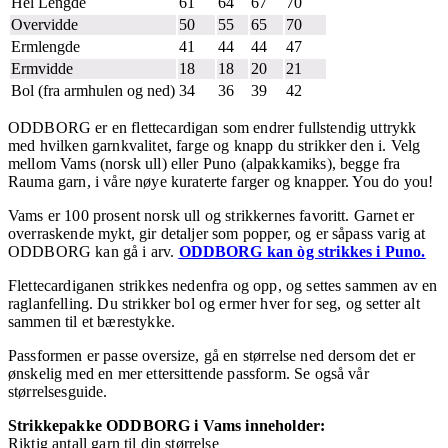
Hel Lengde
61
64
67
70
Overvidde
50
55
65
70
Ermlengde
41
44
44
47
Ermvidde
18
18
20
21
Bol (fra armhulen og ned)
34
36
39
42
ODDBORG er en flettecardigan som endrer fullstendig uttrykk
med hvilken garnkvalitet, farge og knapp du strikker den i. Velg
mellom Vams (norsk ull) eller Puno (alpakkamiks), begge fra
Rauma garn, i våre nøye kuraterte farger og knapper. You do you!
Vams er 100 prosent norsk ull og strikkernes favoritt. Garnet er
overraskende mykt, gir detaljer som popper, og er såpass varig at
ODDBORG kan gå i arv.
ODDBORG kan òg strikkes i Puno.
Flettecardiganen strikkes nedenfra og opp, og settes sammen av en
raglanfelling. Du strikker bol og ermer hver for seg, og setter alt
sammen til et bærestykke.
Passformen er passe oversize, gå en størrelse ned dersom det er
ønskelig med en mer ettersittende passform. Se også vår
størrelsesguide.
Strikkepakke ODDBORG i Vams inneholder:
Riktig antall garn til din størrelse