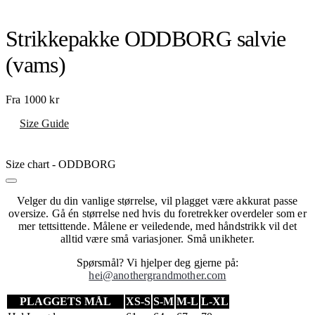
Strikkepakke ODDBORG salvie
(vams)
Fra
1000
kr
Size Guide
Size chart - ODDBORG
Velger du din vanlige størrelse, vil plagget være akkurat passe
oversize. Gå én størrelse ned hvis du foretrekker overdeler som er
mer tettsittende. Målene er veiledende, med håndstrikk vil det
alltid være små variasjoner. Små unikheter.
Spørsmål? Vi hjelper deg gjerne på:
hei@anothergrandmother.com
PLAGGETS MÅL
XS-S
S-M
M-L
L-XL