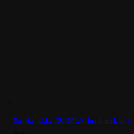
Dette
Select options
produktet
har
Strikkepakke GUDRUN-lua (norsk ull)
flere
varianter.
300
kr