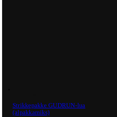
Dette
Select options
produktet
har
Strikkepakke GUDRUN-lua
flere
(alpakkamiks)
varianter.