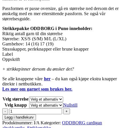
Passformen er passe oversize, gå en størrelse ned dersom det er
ønskelig med en mer ettersittende passform. Se også vår
størrelsesguide.
Strikkepakke ODDBORG i Puno inneholder:
Riktig antall garn til din størrelse
Størrelse: XS/S (S/M) M/L (L/XL)
Garnbehov: 14 (16) 17 (19)
Strasskapper, perleknapper eller brune knapper
Label
Oppskrift
+ strikkepinner dersom du ønsker det?
Se alle knappene våre
her
– du kan også kjøpe ekstra knapper
direkte i nettbutikken.
Les mer om garnet som brukes her.
Velg størrelse
Velg knapp
Nullstill
Strikkepakke
ODDBORG
Legg i handlekurv
mosegrønn
Produktnummer:
I/A
Kategorier:
ODDBORG cardigan
(puno)
alpakkamiks
,
Strikkepakke