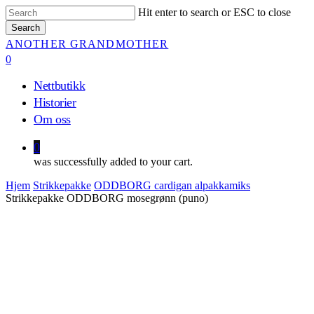
Skip
Hit enter to search or ESC to close
to
Search
main
Close
ANOTHER GRANDMOTHER
content
Search
0
Menu
Nettbutikk
Historier
Om oss
0
was successfully added to your cart.
Hjem
Strikkepakke
ODDBORG cardigan alpakkamiks
Strikkepakke ODDBORG mosegrønn (puno)