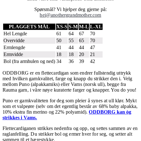
Spørsmål? Vi hjelper deg gjerne på:
hei@anothergrandmother.com
PLAGGETS MÅL
XS-S
S-M
M-L
L-XL
Hel Lengde
61
64
67
70
Overvidde
50
55
65
70
Ermlengde
41
44
44
47
Ermvidde
18
18
20
21
Bol (fra armhulen og ned)
34
36
39
42
ODDBORG er en flettecardigan som endrer fullstendig uttrykk
med hvilken garnkvalitet, farge og knapp du strikker den i.
Velg
mellom Puno (alpakkamiks) eller Vams (norsk ull), begge fra
Rauma garn, i våre nøye kuraterte farger og knapper. You do you!
Puno er garnkvaliteten for deg som pleier å synes at ull klør. Mykt
som et valpeøre (selv om det egentlig består av 68% baby alpakka,
10% ekstra fin merino og 22% polyamid).
ODDBORG kan òg
strikkes i Vams.
Flettecardiganen strikkes nedenfra og opp, og settes sammen av en
raglanfelling. Du strikker bol og ermer hver for seg, og setter alt
sammen til et bærestykke.