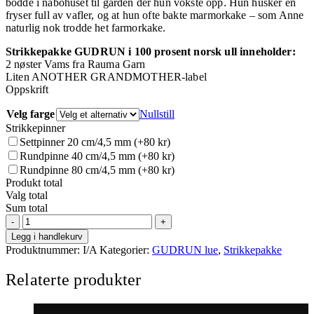
bodde i nabohuset til gården der hun vokste opp. Hun husker en
fryser full av vafler, og at hun ofte bakte marmorkake – som Anne
naturlig nok trodde het farmorkake.
Strikkepakke GUDRUN i 100 prosent norsk ull inneholder:
2 nøster Vams fra Rauma Garn
Liten ANOTHER GRANDMOTHER-label
Oppskrift
Velg farge
Nullstill
Strikkepinner
Settpinner 20 cm/4,5 mm
(+80 kr)
Rundpinne 40 cm/4,5 mm
(+80 kr)
Rundpinne 80 cm/4,5 mm
(+80 kr)
Produkt total
Valg total
Sum total
Strikkepakke
GUDRUN-
Legg i handlekurv
lua
Produktnummer:
I/A
Kategorier:
GUDRUN lue
,
Strikkepakke
(norsk
ull)
Relaterte produkter
antall