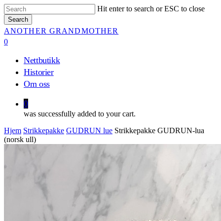
Skip
Hit enter to search or ESC to close
to
Search
main
Close
ANOTHER GRANDMOTHER
content
Search
0
Menu
Nettbutikk
Historier
Om oss
0
was successfully added to your cart.
Hjem
Strikkepakke
GUDRUN lue
Strikkepakke GUDRUN-lua
(norsk ull)